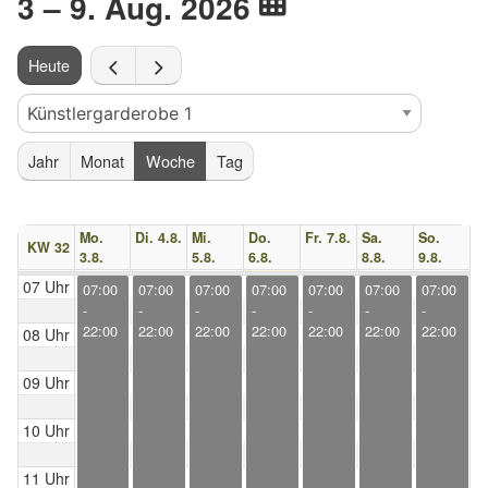
3 – 9. Aug. 2026
Heute
Jahr
Monat
Woche
Tag
Mo.
Di. 4.8.
Mi.
Do.
Fr. 7.8.
Sa.
So.
KW 32
3.8.
5.8.
6.8.
8.8.
9.8.
07 Uhr
07:00
07:00
07:00
07:00
07:00
07:00
07:00
-
-
-
-
-
-
-
22:00
22:00
22:00
22:00
22:00
22:00
22:00
08 Uhr
09 Uhr
10 Uhr
11 Uhr